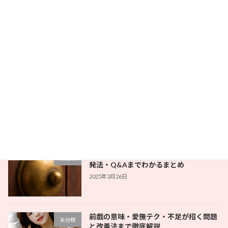
女性が本当に気持ちいいクンニとは？正
未分類
しいやり方とよくあるNG行動
2025年3月26日
中イキの感度を高める方法｜Gスポット
未分類
刺激・おすすめ体位・セルフトレーニン
グ法
2025年3月26日
乳首だけでイケるって本当？仕組み・開
未分類
発法・Q&Aまでわかるまとめ
2025年3月26日
前戯の意味・愛撫テク・不足が招く問題
未分類
と改善法まで徹底解説